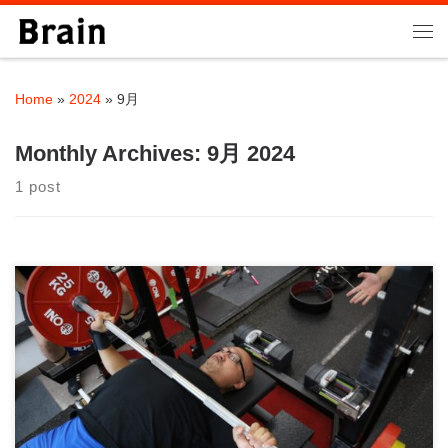
Skip to content
Me
Home
»
2024
»
9月
Monthly Archives:
9月 2024
1 post
Brain大石力塾の塾長の大石です！ ベンチプレスはバーベルラッ
クがないと行えない種目です。 この記 […]