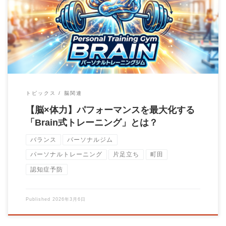
「最近、体が重いだけでなく、集中力が続かない」 「筋トレは
しているけれど、仕事や私生活でのキレが戻ら […]
トピックス
脳関連
【脳×体力】パフォーマンスを最大化する
「Brain式トレーニング」とは？
バランス
パーソナルジム
パーソナルトレーニング
片足立ち
町田
認知症予防
Published
2026年3月6日