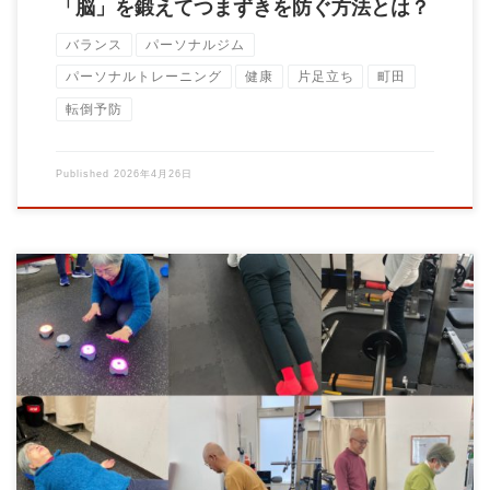
「脳」を鍛えてつまずきを防ぐ方法とは？
バランス
パーソナルジム
パーソナルトレーニング
健康
片足立ち
町田
転倒予防
Published
2026年4月26日
Strength for LIFE：人生100年時代、80歳の壁を突破する「体力
お化け」戦略 「パー […]