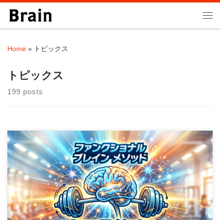
Skip to content
Me
Home
»
トピックス
トピックス
199 posts
こんにちは。町田のパーソナルトレーニングジムBrainの大石圭
太朗です。 「最近、親の背中がやけに丸 […]