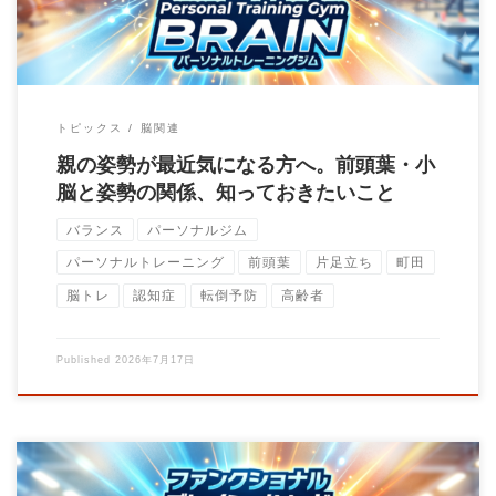
トピックス
脳関連
親の姿勢が最近気になる方へ。前頭葉・小
脳と姿勢の関係、知っておきたいこと
バランス
パーソナルジム
パーソナルトレーニング
前頭葉
片足立ち
町田
脳トレ
認知症
転倒予防
高齢者
Published
2026年7月17日