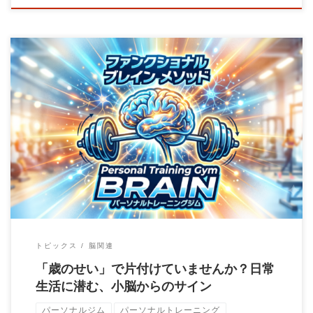
こんにちは。町田のパーソナルトレーニングジムBrainの大石圭
太朗です。 「最近、階段の上り下りが妙 […]
トピックス
脳関連
「歳のせい」で片付けていませんか？日常
生活に潜む、小脳からのサイン
パーソナルジム
パーソナルトレーニング