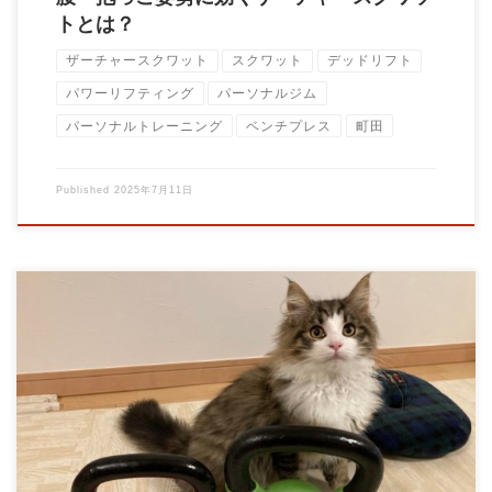
トとは？
ザーチャースクワット
スクワット
デッドリフト
パワーリフティング
パーソナルジム
パーソナルトレーニング
ベンチプレス
町田
Published
2025年7月11日
暑い夏を乗り越えるためのウェイトトレーニング戦略 〜30代〜
50代のトレーニング男子へ送る「夏バテし […]