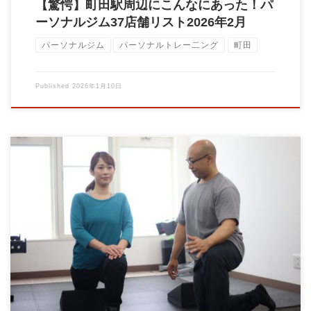
【驚愕】町田駅周辺にこんなにあった！パ
ーソナルジム37店舗リスト2026年2月
パーソナルジム
パーソナルトレー二ング
町田
Published
2026年1月10日
健康な毎日をつくる7つのセルフケア習慣 健康づくりというと、
「運動」だけを思い浮かべる方も多いかもし […]