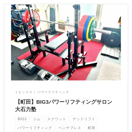
町田のBIG3パワーリフティングクサロン大石力塾「大石力塾
（おおいしちからじゅく）」 当ジムは、現役 […]
トピックス
パワーリフティング
【町田】BIG3パワーリフティングサロン
大石力塾
BIG3
ジム
スクワット
デッドリフト
パワーリフティング
ベンチプレス
町田