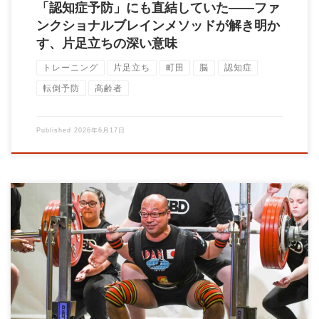
「認知症予防」にも直結していた——ファ
ンクショナルブレインメソッドが解き明か
す、片足立ちの深い意味
トレーニング
片足立ち
町田
脳
認知症
転倒予防
高齢者
Published
2026年6月17日
こんにちは、パワーリフティングコーチの大石です。 ジムに通
い始め、バーベルを使ったスクワットやベンチ […]