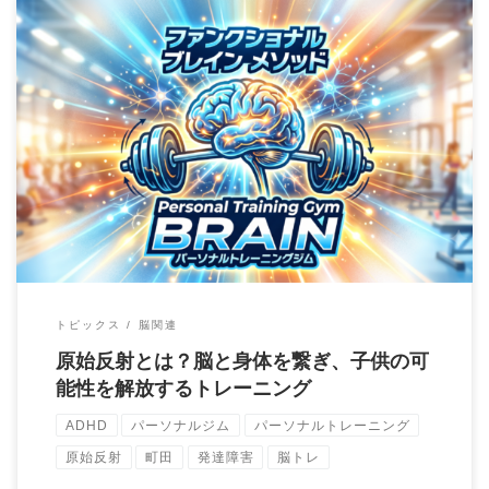
こんにちは。町田のパーソナルトレーニングジムBrainの大石圭
太朗です。 私たちは日々、スクワットや […]
トピックス
脳関連
原始反射とは？脳と身体を繋ぎ、子供の可
能性を解放するトレーニング
ADHD
パーソナルジム
パーソナルトレーニング
原始反射
町田
発達障害
脳トレ