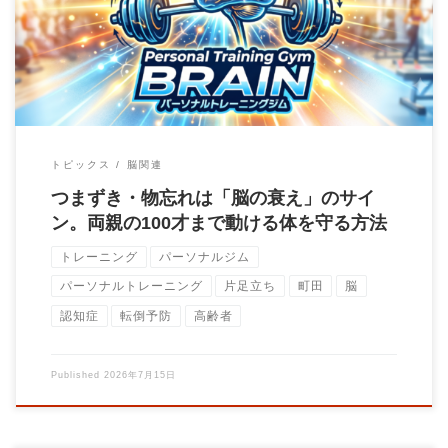
は。パーソナルトレーナーの大石圭太朗です。 […]
トピックス
脳関連
つまずき・物忘れは「脳の衰え」のサイ
ン。両親の100才まで動ける体を守る方法
トレーニング
パーソナルジム
パーソナルトレーニング
片足立ち
町田
脳
認知症
転倒予防
高齢者
Published
2026年7月15日