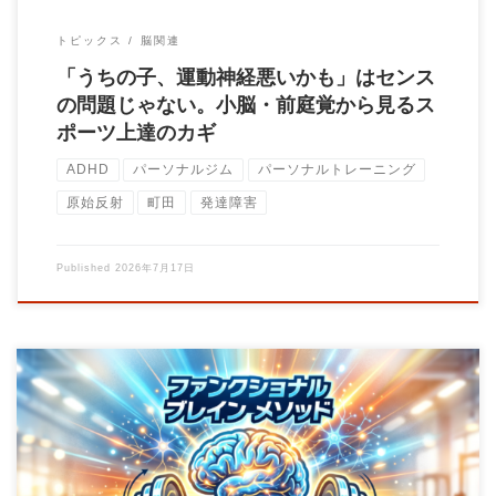
トピックス
脳関連
「うちの子、運動神経悪いかも」はセンス
の問題じゃない。小脳・前庭覚から見るス
ポーツ上達のカギ
ADHD
パーソナルジム
パーソナルトレーニング
原始反射
町田
発達障害
Published
2026年7月17日
動くことが、脳を守る。使わなければ、脳は忘れる。 こんにち