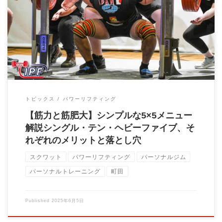
【筋力と筋肥大の真実】シングル・テン・ヘビーファイブ、それ
ぞれのメリットと落とし穴 「どの回数で鍛え […]
トピックス
パワーリフティング
【筋力と筋肥大】シンプルな5×5メニュー
解説シングル・テン・ヘビーファイブ、そ
れぞれのメリットと落とし穴
スクワット
パワーリフティング
パーソナルジム
パーソナルトレーニング
町田
Published
2025年6月5日