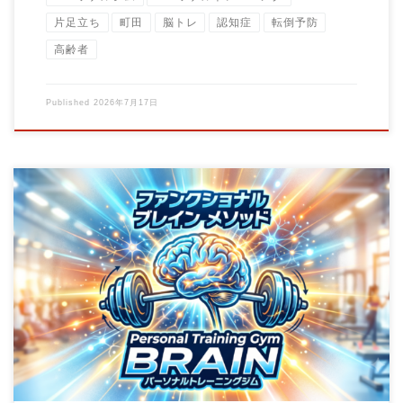
片足立ち
町田
脳トレ
認知症
転倒予防
高齢者
Published
2026年7月17日
こんにちは。町田のパーソナルトレーニングジムBrainの大石圭
太朗です。 当ジムでは、健康増進を目的 […]