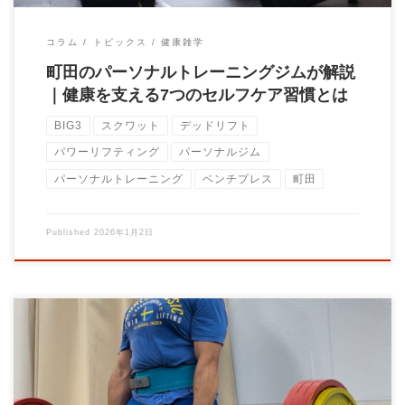
コラム
トピックス
健康雑学
町田のパーソナルトレーニングジムが解説
｜健康を支える7つのセルフケア習慣とは
BIG3
スクワット
デッドリフト
パワーリフティング
パーソナルジム
パーソナルトレーニング
ベンチプレス
町田
Published
2026年1月2日