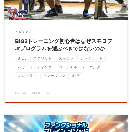
トピックス
BIG3トレーニング初心者はなぜスモロフ
Jrプログラムを選ぶべきではないのか
BIG3
スクワット
スモロフ
デッドリフト
パワーリフティング
パーソナルトレーニング
プログラム
ベンチプレス
町田
Published
2026年6月14日