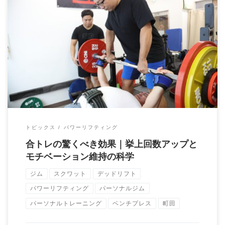
トレーニングパートナーがいると“挙上回数”が伸びる？ ～パフォ
ーマンスを引き出す「見える安心感」の効 […]
トピックス
パワーリフティング
合トレの驚くべき効果｜挙上回数アップと
モチベーション維持の科学
ジム
スクワット
デッドリフト
パワーリフティング
パーソナルジム
パーソナルトレーニング
ベンチプレス
町田