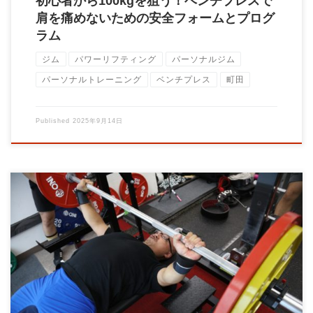
初心者から100kgを狙う！ベンチプレスで
肩を痛めないための安全フォームとプログ
ラム
ジム
パワーリフティング
パーソナルジム
パーソナルトレーニング
ベンチプレス
町田
Published
2025年9月14日
筋トレは「脳トレ」でもある 多くの人が「筋トレ＝筋肉を鍛え
るもの」と考えています。しかし実は、スクワ […]