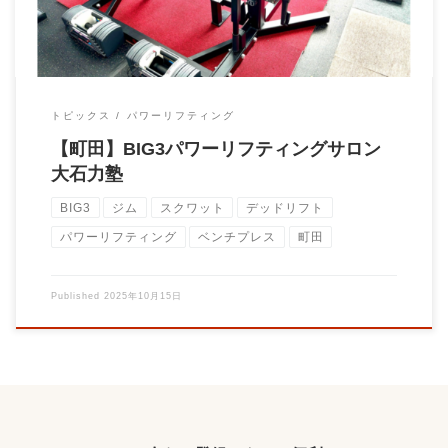
トピックス
パワーリフティング
【町田】BIG3パワーリフティングサロン
大石力塾
BIG3
ジム
スクワット
デッドリフト
パワーリフティング
ベンチプレス
町田
Published
2025年10月15日