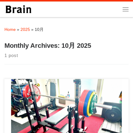
Skip to content
Me
Home
»
2025
»
10月
Monthly Archives:
10月 2025
1 post
町田のBIG3パワーリフティングクサロン大石力塾「大石力塾
（おおいしちからじゅく）」 当ジムは、現役 […]