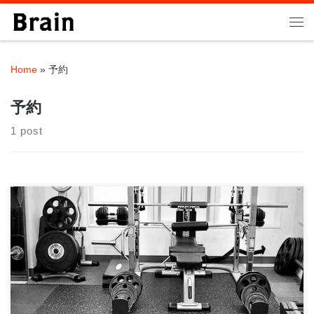
Skip to content
Me
Home
»
予約
予約
1 post
現在ご予約の方法は３つあります。 １．ホームページお問い合
わせフォーム ２．公式LIN […]