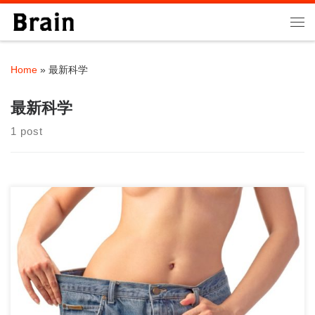
Skip to content
Me
Home
»
最新科学
最新科学
1 post
はじめに ダイエットは永遠のテーマであり、多くの人が試行錯
誤を重ねています。しかし、巷にあふれる情報 […]