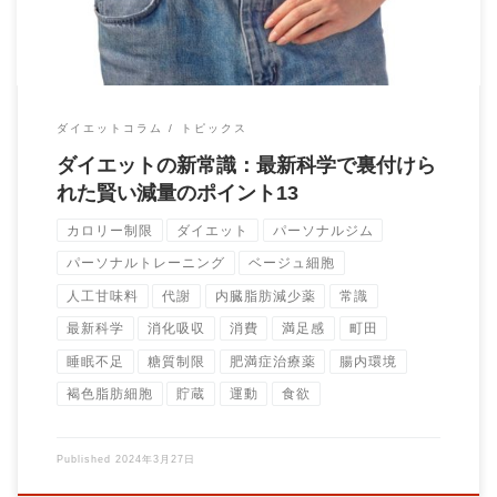
ダイエットコラム
トピックス
ダイエットの新常識：最新科学で裏付けら
れた賢い減量のポイント13
カロリー制限
ダイエット
パーソナルジム
パーソナルトレーニング
ベージュ細胞
人工甘味料
代謝
内臓脂肪減少薬
常識
最新科学
消化吸収
消費
満足感
町田
睡眠不足
糖質制限
肥満症治療薬
腸内環境
褐色脂肪細胞
貯蔵
運動
食欲
Published
2024年3月27日