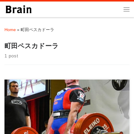
Skip to content
Me
Home
»
町田ペスカドーラ
町田ペスカドーラ
1 post
町田の筋力を応援したい！ パーソナルトレーニングジムBrainの
大石です。 パワーリフ […]