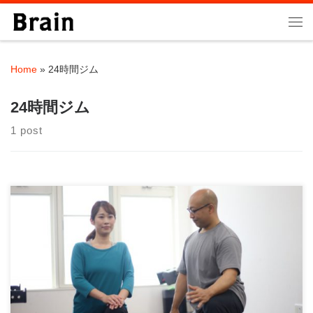
Skip to content
Me
Home
»
24時間ジム
24時間ジム
1 post
ちょこざっぷchocozapとは？ 大手パーソナルトレーニングジム
RIZAPが手掛けた24時間コンビ […]