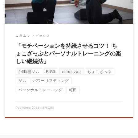
コラム
トピックス
「モチベーションを持続させるコツ！ ち
ょこざっぷとパーソナルトレーニングの楽
しい継続法」
24時間ジム
BIG3
chocozap
ちょこざっぷ
ジム
パワーリフティング
パーソナルトレーニング
町田
Published
2023年8月12日