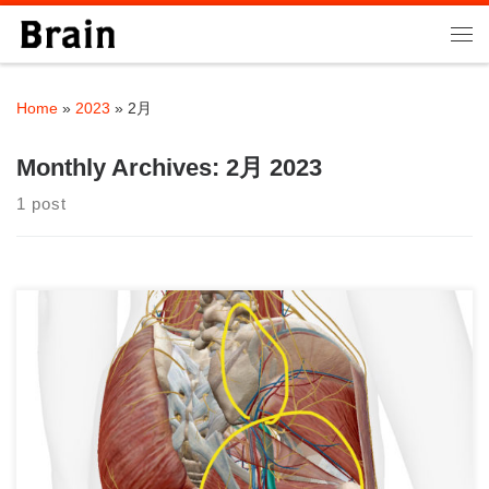
Skip to content
Me
Home
»
2023
»
2月
Monthly Archives:
2月 2023
1 post
パーソナルトレーニングジムBrainの大石です。 今日は坐骨神経
痛・梨状筋症候群につい […]