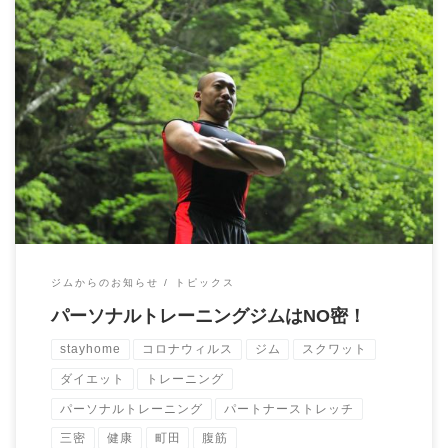
こんにちは！ 今日は パーソナルトレーニングジムはNO密という
ことを説明します。 （ここで言うパーソ […]
ジムからのお知らせ
トピックス
パーソナルトレーニングジムはNO密！
stayhome
コロナウィルス
ジム
スクワット
ダイエット
トレーニング
パーソナルトレーニング
パートナーストレッチ
三密
健康
町田
腹筋