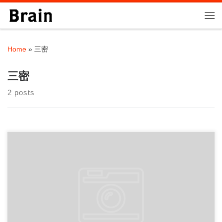
Skip to content
Me
Home
»
三密
三密
2 posts
本年もよろしくお願いいたします。 2021年1月より 火曜日を定
休日とさせて頂きます。 月曜が祝日の […]