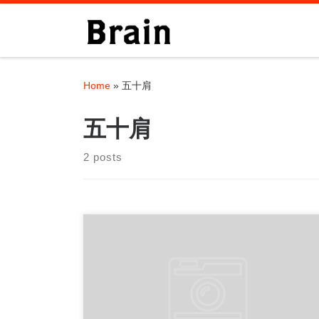
Skip to content
Home
»
五十肩
五十肩
2 posts
パーソナルトレーニングジムBrainでは出張ト
レーニングのサービスも提供しています。 ご
自宅や指定す […]