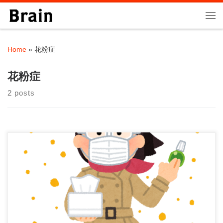
Skip to content
Me
Home
»
花粉症
花粉症
2 posts
花粉症シーズンでも筋トレを続けるべき理由 春になると、くし
ゃみや鼻水が止まらず、目もかゆい…。 「花 […]