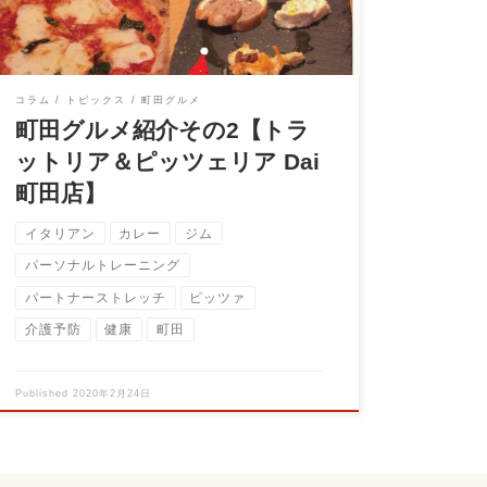
コラム
トピックス
町田グルメ
町田グルメ紹介その2【トラ
ットリア＆ピッツェリア Dai
町田店】
イタリアン
カレー
ジム
パーソナルトレーニング
パートナーストレッチ
ピッツァ
介護予防
健康
町田
Published
2020年2月24日