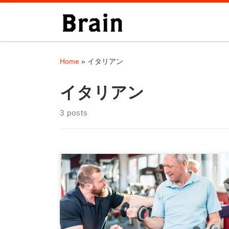
Skip to content
Home
»
イタリアン
イタリアン
3 posts
こんにちは！ パーソナルトレーナーの大石で
す。 今日は養生訓の話です。 先日、駅前を
歩い […]