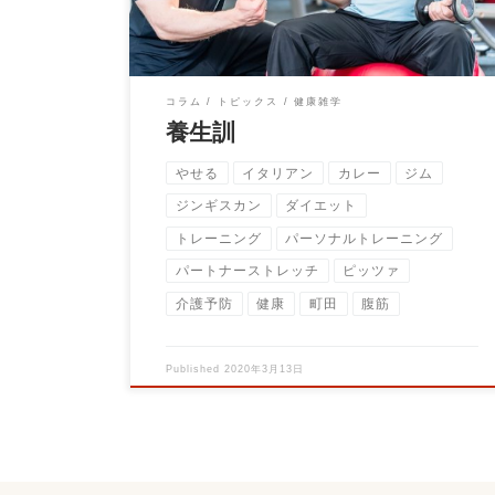
コラム
トピックス
健康雑学
養生訓
やせる
イタリアン
カレー
ジム
ジンギスカン
ダイエット
トレーニング
パーソナルトレーニング
パートナーストレッチ
ピッツァ
介護予防
健康
町田
腹筋
Published
2020年3月13日