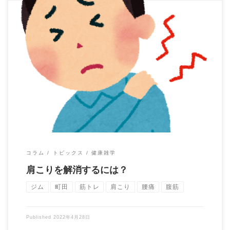
肩こりに悩まれる方は多いと思います。 肩こりを改善する第一
歩をご紹介します。 これができてない場合は […]
コラム
トピックス
健康雑学
肩こりを解消するには？
ジム
町田
筋トレ
肩こり
腰痛
腹筋
Published
2022年4月28日