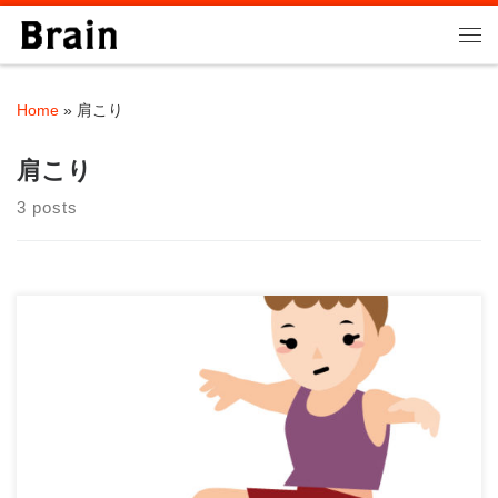
Skip to content
Me
Home
»
肩こり
肩こり
3 posts
ストレングストレーナーの大石です！ インナーマッスルトレー
ン二ングとはどのようなトレー […]