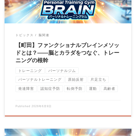
トピックス
脳関連
【町田】ファンクショナルブレインメソッ
ドとは？——脳とカラダをつなぐ、トレー
ニングの根幹
トレーニング
パーソナルジム
パーソナルトレーニング
原始反射
片足立ち
発達障害
認知症予防
転倒予防
運動
高齢者
Published
2026年6月9日