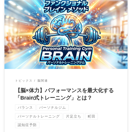
「最近、体が重いだけでなく、集中力が続かない」 「筋トレは
しているけれど、仕事や私生活でのキレが戻ら […]
トピックス
脳関連
【脳×体力】パフォーマンスを最大化する
「Brain式トレーニング」とは？
バランス
パーソナルジム
パーソナルトレーニング
片足立ち
町田
認知症予防