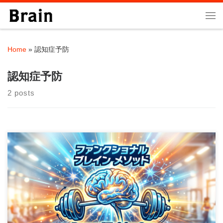
Skip to content
Me
Home
»
認知症予防
認知症予防
2 posts
東京都町田市の健康増進専門パーソナルトレーニングジムBrain
です。 当店はファンクショナルブレイン […]