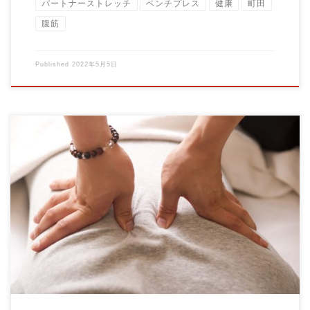
パートナーストレッチ
ベンチプレス
健康
町田
腹筋
Published
2022年5月5日
腰が痛い このお悩みを持って来館される方もいらっしゃいま
す。 腰痛の「原因」はズバリ 運動不足です。 […]