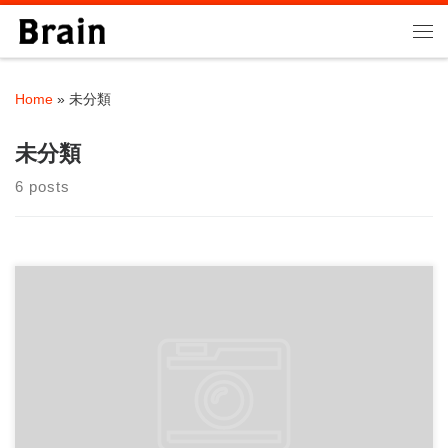
Skip to content
Me
Home
»
未分類
未分類
6 posts
パワーリフティング・オンラインコーチング免責事項 第1条（自
己責任の原則および怪我等に対する免責） […]