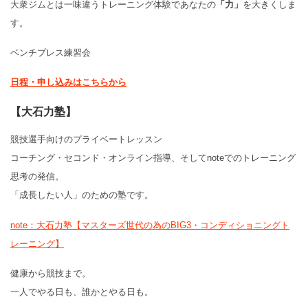
大衆ジムとは一味違うトレーニング体験であなたの
「力」
を大きくしま
す。
ベンチプレス練習会
日程・申し込みはこちらから
【大石力塾】
競技選手向けのプライベートレッスン
コーチング・セコンド・オンライン指導、そしてnoteでのトレーニング
思考の発信。
「成長したい人」のための塾です。
note：大石力塾【マスターズ世代の為のBIG3・コンディショニングト
レーニング】
健康から競技まで。
一人でやる日も、誰かとやる日も。