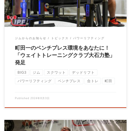
ジムからのお知らせ
トピックス
パワーリフティング
町田一のベンチプレス環境をあなたに！
「ウェイトトレーニングクラブ大石力塾」
発足
BIG3
ジム
スクワット
デッドリフト
パワーリフティング
ベンチプレス
合トレ
町田
Published
2024年8月3日