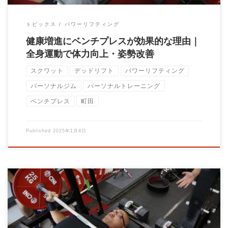
トピックス
パワーリフティング
健康増進にベンチプレスが効果的な理由｜
全身運動で体力向上・姿勢改善
スクワット
デッドリフト
パワーリフティング
パーソナルジム
パーソナルトレーニング
ベンチプレス
町田
Published
2025年1月4日