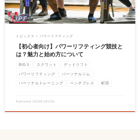
トピックス
パワーリフティング
【初心者向け】パワーリフティング競技と
は？魅力と始め方について
BIG３
スクワット
デッドリフト
パワーリフティング
パーソナルジム
パーソナルトレーニング
ベンチプレス
町田
Published
2024年3月23日