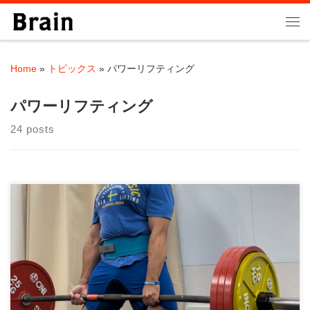
Skip to content
Me
Home
»
トピックス
»
パワーリフティング
パワーリフティング
24 posts
BIG3における「正しいフォーム」とは何か？ スクワット、ベン
チプレス、デッドリフト。いわゆるBIG […]