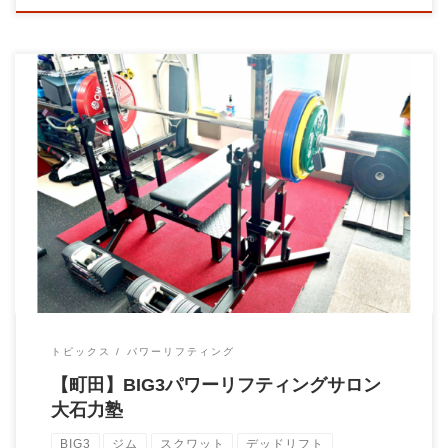
町田のBIG3パワーリフティングクサロン大石力塾「大石力塾
（おおいしちからじゅく）」 当ジムは、現役 […]
トピックス
パワーリフティング
【町田】BIG3パワーリフティングサロン
大石力塾
BIG3
ジム
スクワット
デッドリフト