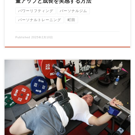
量アップと成長を実感する方法
パワーリフティング
パーソナルジム
パーソナルトレーニング
町田
Published
2025年2月10日
皆さん、こんにちは！パーソナルトレーニングジムBrainです。
今回は、筋トレBIG3の一つであり、 […]