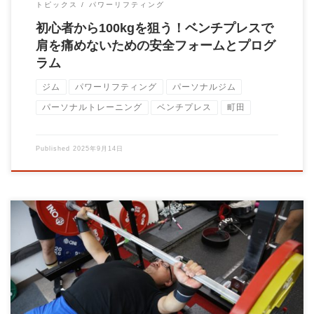
トピックス
パワーリフティング
初心者から100kgを狙う！ベンチプレスで
肩を痛めないための安全フォームとプログ
ラム
ジム
パワーリフティング
パーソナルジム
パーソナルトレーニング
ベンチプレス
町田
Published
2025年9月14日
筋トレは「脳トレ」でもある 多くの人が「筋トレ＝筋肉を鍛え
るもの」と考えています。しかし実は、スクワ […]