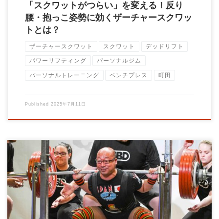
「スクワットがつらい」を変える！反り
腰・抱っこ姿勢に効くザーチャースクワッ
トとは？
ザーチャースクワット
スクワット
デッドリフト
パワーリフティング
パーソナルジム
パーソナルトレーニング
ベンチプレス
町田
Published
2025年7月11日
【筋力と筋肥大の真実】シングル・テン・ヘビーファイブ、それ
ぞれのメリットと落とし穴 「どの回数で鍛え […]