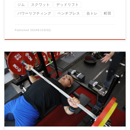
ジム
スクワット
デッドリフト
パワーリフティング
ベンチプレス
合トレ
町田
Published
2024年10月9日
Brain大石力塾の塾長の大石です！ ベンチプレスはバーベルラッ
クがないと行えない種目です。 この記 […]