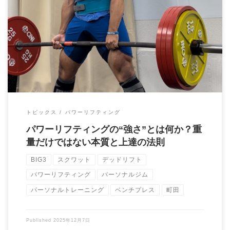
パワーリフティングにおける“強さ”とは — 重量だけでは語れな
い、本当の強さの定義 — パワーリフテ […]
トピックス
パワーリフティング
パワーリフティングの“強さ”とは何か？重
量だけではない本質と上達の法則
BIG3
スクワット
デッドリフト
パワーリフティング
パーソナルジム
パーソナルトレーニング
ベンチプレス
町田
Published
2025年12月7日