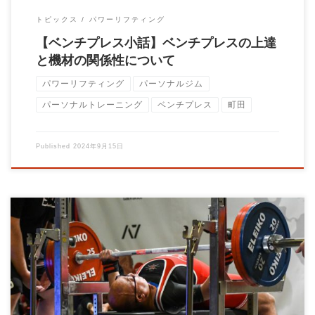
トピックス
パワーリフティング
【ベンチプレス小話】ベンチプレスの上達
と機材の関係性について
パワーリフティング
パーソナルジム
パーソナルトレーニング
ベンチプレス
町田
Published
2024年9月15日
パーソナルトレーニングジムBrainの大石です。 Power to You !!
この […]