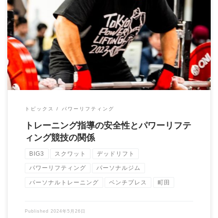
パワーリフティングは、スクワット、ベンチプレス、デッドリフ
トの3種目における最大重量を競う競技です。 […]
トピックス
パワーリフティング
トレーニング指導の安全性とパワーリフテ
ィング競技の関係
BIG3
スクワット
デッドリフト
パワーリフティング
パーソナルジム
パーソナルトレーニング
ベンチプレス
町田
Published
2024年5月26日