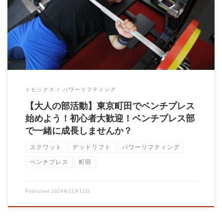
大石力塾塾長の大石圭太朗です！ この度、ベンチプレスのトレ
ーニング会を企画、開催していく事としました […]
トピックス
パワーリフティング
【大人の部活動】東京町田でベンチプレス
始めよう！初心者大歓迎！ベンチプレス部
で一緒に成長しませんか？
スクワット
デッドリフト
パワーリフティング
ベンチプレス
町田
Published
2024年12月12日