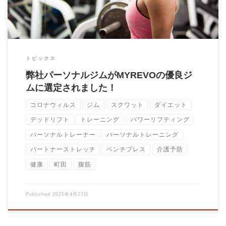
トピックス
弊社パーソナルジムがMYREVOの優良ジ
ムに選定されました！
コロナウィルス
ジム
スクワット
ダイエット
デッドリフト
トレーニング
パワーリフティング
パーソナルトレーナー
パーソナルトレーニング
パートナーストレッチ
ベンチプレス
介護予防
健康
町田
腹筋
Published
2021年4月27日