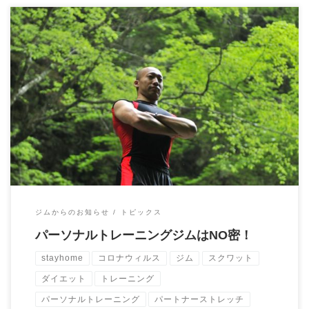
こんにちは！ 今日は パーソナルトレーニングジムはNO密という
ことを説明します。 （ここで言うパーソ […]
ジムからのお知らせ
トピックス
パーソナルトレーニングジムはNO密！
stayhome
コロナウィルス
ジム
スクワット
ダイエット
トレーニング
パーソナルトレーニング
パートナーストレッチ