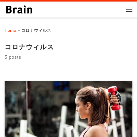
Skip to content
Me
Home
»
コロナウィルス
コロナウィルス
5 posts
当パーソナルジムがフィットネス総合メディアのMYREVO（マ
イレボ）に、下記の記事で、優良パーソナル […]