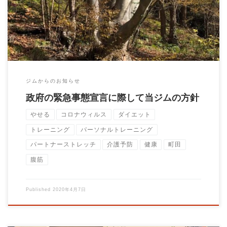
発令されました。 5/6まで東京都におきま […]
ジムからのお知らせ
政府の緊急事態宣言に際して当ジムの方針
やせる
コロナウィルス
ダイエット
トレーニング
パーソナルトレーニング
パートナーストレッチ
介護予防
健康
町田
腹筋
Published
2020年4月7日