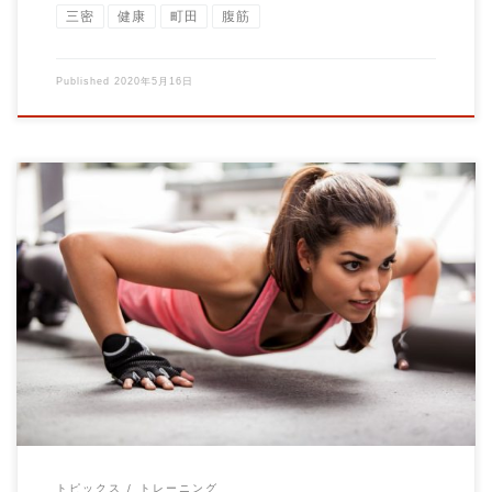
三密
健康
町田
腹筋
Published
2020年5月16日
こんにちは！ 自粛営業中ですが 家でもできるストレッチや運動
の動画作成しました！ 今後も作っていくの […]
トピックス
トレーニング