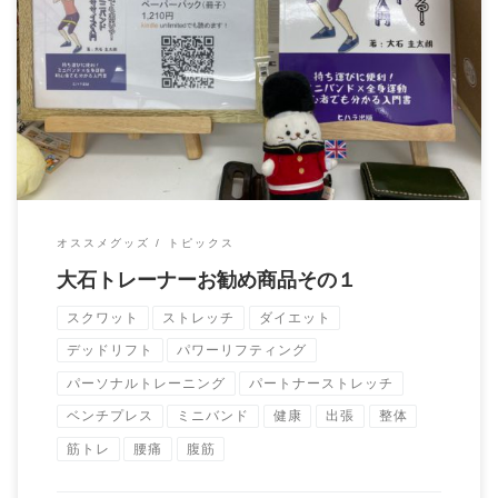
大石トレーナーお勧めの商品を紹介します！ １．どこでもでき
る！: ミニバンドエクササイズ […]
オススメグッズ
トピックス
大石トレーナーお勧め商品その１
スクワット
ストレッチ
ダイエット
デッドリフト
パワーリフティング
パーソナルトレーニング
パートナーストレッチ
ベンチプレス
ミニバンド
健康
出張
整体
筋トレ
腰痛
腹筋