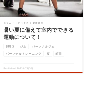
コラム
トピックス
健康雑学
暑い夏に備えて室内でできる
運動について！
BIG３
ジム
パーソナルジム
パーソナルトレーニング
夏
町田
Published
2023年7月5日