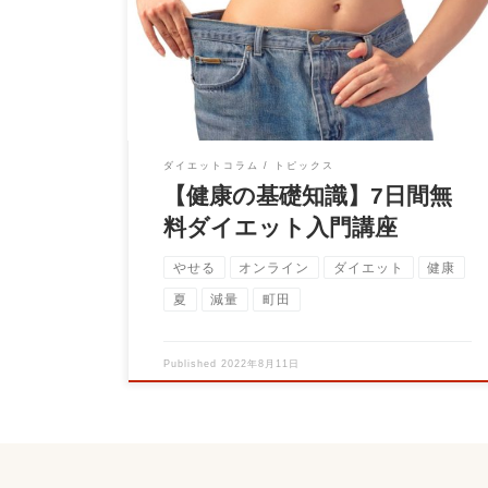
ナーの大石圭太朗です！ 暑い日が続きます
ね！ &nbs […]
ダイエットコラム
トピックス
【健康の基礎知識】7日間無
料ダイエット入門講座
やせる
オンライン
ダイエット
健康
夏
減量
町田
Published
2022年8月11日