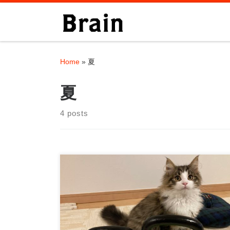
Skip to content
Home
»
夏
夏
4 posts
暑い夏を乗り越えるためのウェイトトレーニ
ング戦略 〜30代〜50代のトレーニング男子へ
送る「夏バテし […]