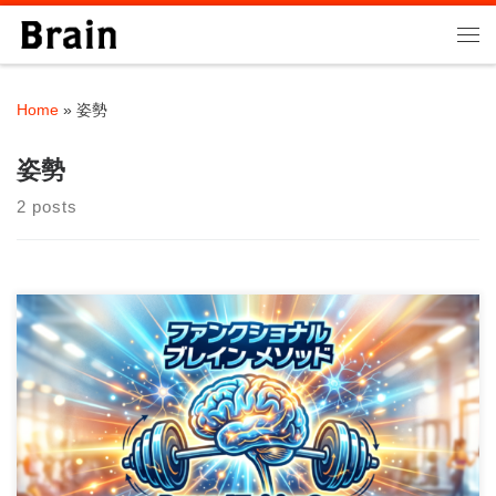
Skip to content
Me
Home
»
姿勢
姿勢
2 posts
こんにちは。町田のパーソナルトレーニングジムBrainの大石圭
太朗です。 「うちの子、姿勢が悪くてす […]