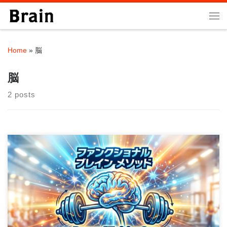
Skip to content
Me
Home
»
脳
脳
2 posts
動くことが、脳を守る。使わなければ、脳は忘れる。 こんにち
は。パーソナルトレーナーの大石圭太朗です。 […]