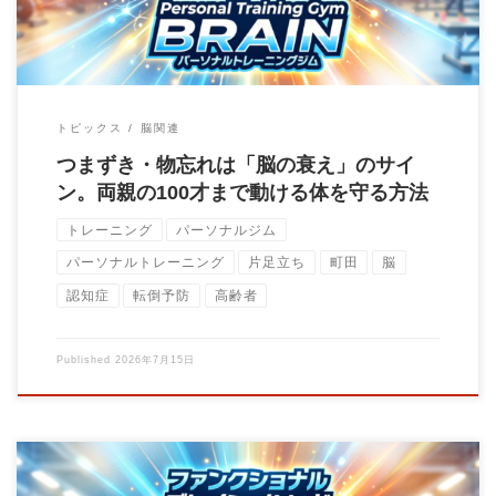
トピックス
脳関連
つまずき・物忘れは「脳の衰え」のサイ
ン。両親の100才まで動ける体を守る方法
トレーニング
パーソナルジム
パーソナルトレーニング
片足立ち
町田
脳
認知症
転倒予防
高齢者
Published
2026年7月15日