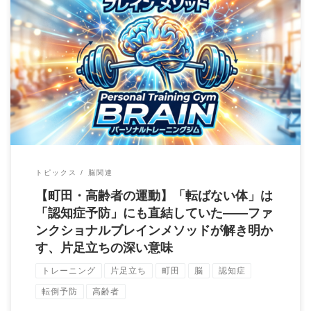
「最近、段差でつまずくことが増えた気がする」 「親が転倒し
て、骨折してしまった……」 「認知症が心配 […]
トピックス
脳関連
【町田・高齢者の運動】「転ばない体」は
「認知症予防」にも直結していた——ファ
ンクショナルブレインメソッドが解き明か
す、片足立ちの深い意味
トレーニング
片足立ち
町田
脳
認知症
転倒予防
高齢者