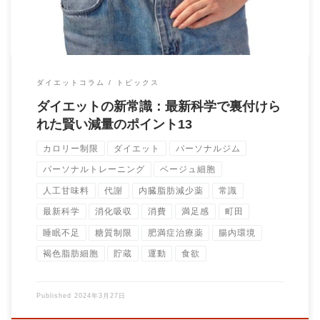
ダイエットコラム
トピックス
ダイエットの新常識：最新科学で裏付けら
れた賢い減量のポイント13
カロリー制限
ダイエット
パーソナルジム
パーソナルトレーニング
ベージュ細胞
人工甘味料
代謝
内臓脂肪減少薬
常識
最新科学
消化吸収
消費
満足感
町田
睡眠不足
糖質制限
肥満症治療薬
腸内環境
褐色脂肪細胞
貯蔵
運動
食欲
Published
2024年3月27日