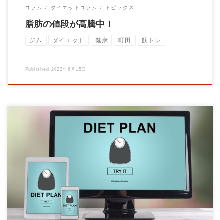
コラム
ダイエットコラム
トピックス
脂肪の値段が高騰中！
ジム
ダイエット
健康
町田
筋トレ
Published
2022年6月15日
間食がやめられません。 という相談をよく受けます。間食をや
めれば痩せる。 間食をするから太る。間食を […]