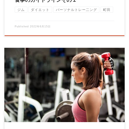
食事のガイドラインその１
ジム
ダイエット
パーソナルトレー二ング
町田
Published
2022年6月15日
パーソナルトレーナーの大石です！ 今日は脂肪の値段について
です。 最近食品やお酒の値段が高騰 […]