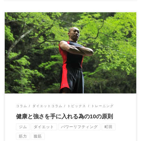
pavel tsatsuouline,andy bolton,Deadlift Dynamite,P […]
コラム
ダイエットコラム
トピックス
トレーニング
健康と強さを手に入れる為の10の原則
ジム
ダイエット
パワーリフティング
町田
筋力
腹筋