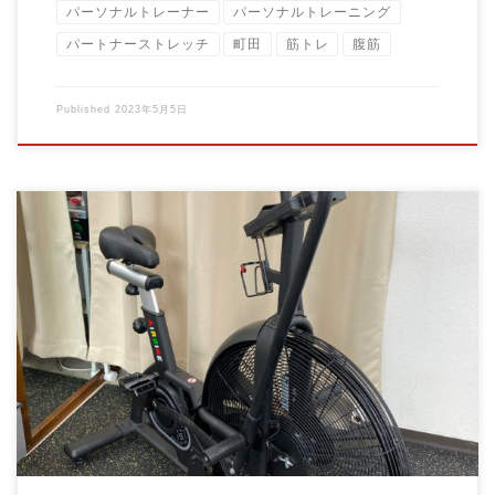
パーソナルトレーナー
パーソナルトレーニング
パートナーストレッチ
町田
筋トレ
腹筋
Published
2023年5月5日
減量トレーニング無料モニター募集のご案内 募集人数先着2名
平日週2回30分計8回、約 […]