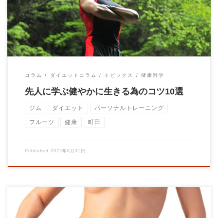
コラム
ダイエットコラム
トピックス
健康雑学
先人に学ぶ健やかに生きる為のコツ10選
ジム
ダイエット
パーソナルトレーニング
フルーツ
健康
町田
Published
2022年8月31日