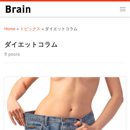
Skip to content
Me
Home
»
トピックス
»
ダイエットコラム
ダイエットコラム
9 posts
はじめに ダイエットは永遠のテーマであり、多くの人が試行錯
誤を重ねています。しかし、巷にあふれる情報 […]