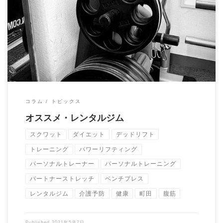
当ジムはレンタルサービスを提供しておりません。 申し訳あり
ません！ その代わりにレンタルジムサービス […]
コラム
トピックス
オススメ・レンタルジム
スクワット
ダイエット
デッドリフト
トレーニング
パワーリフティング
パーソナルトレーナー
パーソナルトレーニング
パートナーストレッチ
ベンチプレス
レンタルジム
介護予防
健康
町田
腹筋
Published
2021年5月7日