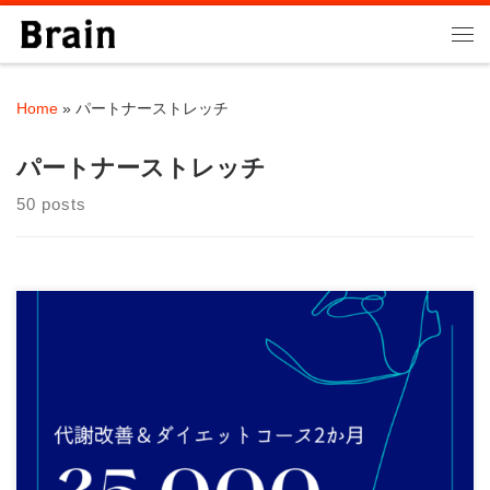
Skip to content
Me
Home
»
パートナーストレッチ
パートナーストレッチ
50 posts
こんにちは！ 少し暖かくなって参りました。 突然ですか 「30分
だけお時間をください・・・」 今年ダ […]