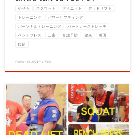
やせる
スクワット
ダイエット
デッドリフト
トレーニング
パワーリフティング
パーソナルトレーニング
パートナーストレッチ
ベンチプレス
三密
介護予防
健康
町田
腹筋
Published
2021年1月6日
こんにちは！ 【BIG3初心者限定コース】 を募集中です。 こ
んな方にオ […]