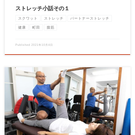
ストレッチ小話その１
スクワット
ストレッチ
パートナーストレッチ
健康
町田
腹筋
Published
2021年10月4日
１０月より水曜日限定 ストレッチ専門店Brain をスタートしま
す。 お客様はベッドに寝るだけ トレ […]