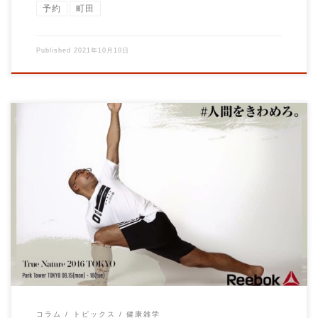
予約
町田
Published
2021年10月10日
ストレッチのざっくり歴史 ストレッチという単語が日本で当た
り前のように使われるようにな […]
コラム
トピックス
健康雑学