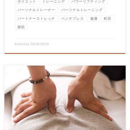
ダイエット
トレーニング
パワーリフティング
パーソナルトレーナー
パーソナルトレーニング
パートナーストレッチ
ベンチプレス
健康
町田
腹筋
Published
2022年5月5日
腰が痛い このお悩みを持って来館される方もいらっしゃいま
す。 腰痛の「原因」はズバリ 運動不足です。 […]