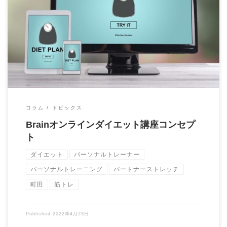
Brainオンラインダイエット講座について解説します。 自立から
自律を目指す。 1.健康とダイエット […]
コラム
トピックス
Brainオンラインダイエット講座コンセプ
ト
ダイエット
パーソナルトレーナー
パーソナルトレーニング
パートナーストレッチ
町田
筋トレ
Published
2022年4月23日