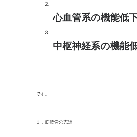
心血管系の機能低
中枢神経系の機能
です。
１．筋疲労の亢進