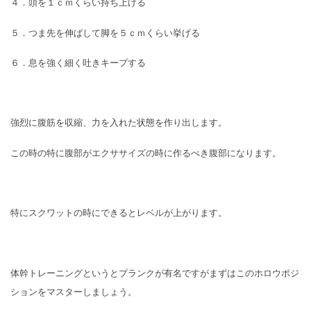
４．頭を１ｃｍくらい持ち上げる
５．つま先を伸ばして脚を５ｃｍくらい挙げる
６．息を強く細く吐きキープする
強烈に腹筋を収縮、力を入れた状態を作り出します。
この時の特に腹部がエクササイズの時に作るべき腹部になります。
特にスクワットの時にできるとレベルが上がります。
体幹トレーニングというとプランクが有名ですがまずはこのホロウポジ
ションをマスターしましょう。