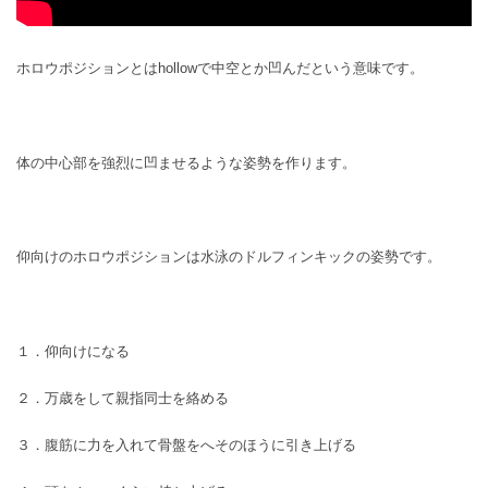
ホロウポジションとはhollowで中空とか凹んだという意味です。
体の中心部を強烈に凹ませるような姿勢を作ります。
仰向けのホロウポジションは水泳のドルフィンキックの姿勢です。
１．仰向けになる
２．万歳をして親指同士を絡める
３．腹筋に力を入れて骨盤をへそのほうに引き上げる