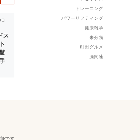
トレーニング
パワーリフティング
3日
Published
2022年6月15日
脂肪の値段が高騰
健康雑学
ードス
中！
未分類
ト
町田グルメ
驚
パーソナルトレーナーの
脳関連
大石です！ 今日は […]
手
ドスタ
可能です。