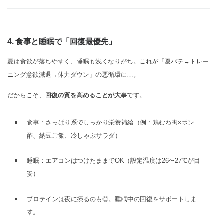
4. 食事と睡眠で「回復最優先」
夏は食欲が落ちやすく、睡眠も浅くなりがち。これが「夏バテ→トレー
ニング意欲減退→体力ダウン」の悪循環に…。
だからこそ、
回復の質を高めることが大事
です。
食事：さっぱり系でしっかり栄養補給（例：鶏むね肉×ポン
酢、納豆ご飯、冷しゃぶサラダ）
睡眠：エアコンはつけたままでOK（設定温度は26〜27℃が目
安）
プロテインは夜に摂るのも◎。睡眠中の回復をサポートしま
す。