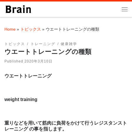
Skip to content
Me
Home
»
トピックス
»
ウエートトレーニングの種類
トピックス
トレーニング
健康雑学
ウエートトレーニングの種類
Published
2020年3月10日
ウエートトレーニング
weight training
重りなどを用いて筋肉に負荷をかけて行うレジスタンスト
レーニング
の
事を指します。