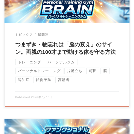
トピックス
脳関連
つまずき・物忘れは「脳の衰え」のサイ
ン。両親の100才まで動ける体を守る方法
トレーニング
パーソナルジム
パーソナルトレーニング
片足立ち
町田
脳
認知症
転倒予防
高齢者
Published
2026年7月15日