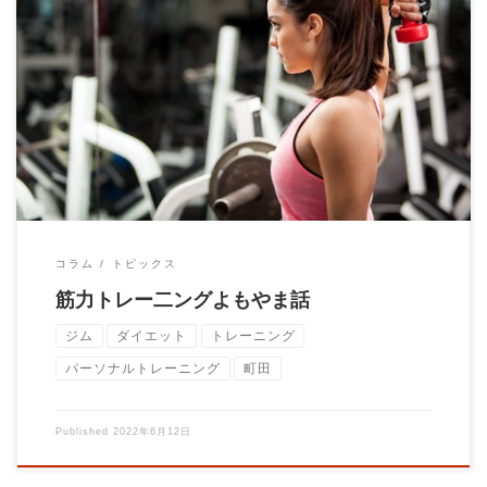
筋力トレーニングで体を鍛えたいと思っている人は多いと思いま
す。 特に男性は筋肉へのあこ […]
コラム
トピックス
筋力トレー二ングよもやま話
ジム
ダイエット
トレーニング
パーソナルトレーニング
町田
Published
2022年6月12日