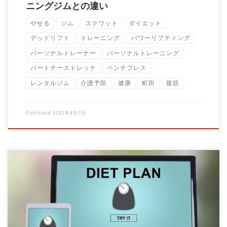
ニングジムとの違い
やせる
ジム
スクワット
ダイエット
デッドリフト
トレーニング
パワーリフティング
パーソナルトレーナー
パーソナルトレーニング
パートナーストレッチ
ベンチプレス
レンタルジム
介護予防
健康
町田
腹筋
Published
2021年4月7日
新メニュー １ヶ月集中ダイエットコースの内容です。 内容は体
重減少を目的とした内容となっています。 […]