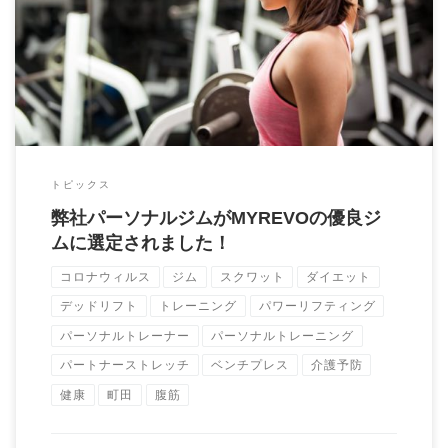
当パーソナルジムがフィットネス総合メディアのMYREVO（マ
イレボ）に、下記の記事で、優良パーソナル […]
トピックス
弊社パーソナルジムがMYREVOの優良ジ
ムに選定されました！
コロナウィルス
ジム
スクワット
ダイエット
デッドリフト
トレーニング
パワーリフティング
パーソナルトレーナー
パーソナルトレーニング
パートナーストレッチ
ベンチプレス
介護予防
健康
町田
腹筋