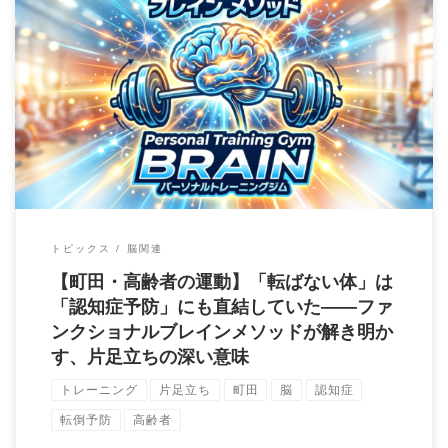
「最近、段差でつまずくことが増えた気がする」 「親が転倒し
て、骨折してしまった……」 「認知症が心配 […]
トピックス
脳関連
【町田・高齢者の運動】「転ばない体」は
「認知症予防」にも直結していた——ファ
ンクショナルブレインメソッドが解き明か
す、片足立ちの深い意味
トレーニング
片足立ち
町田
脳
認知症
転倒予防
高齢者