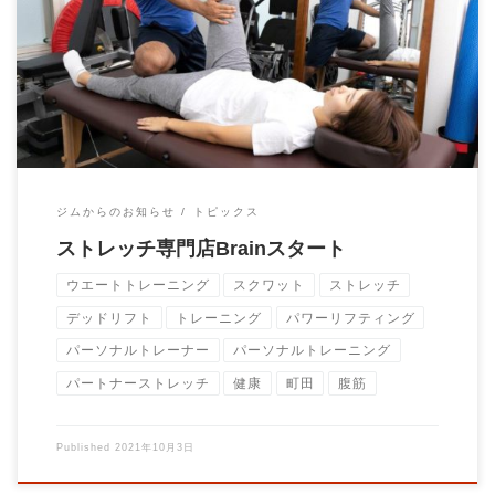
１０月より水曜日限定 ストレッチ専門店Brain をスタートしま
す。 お客様はベッドに寝るだけ トレ […]
ジムからのお知らせ
トピックス
ストレッチ専門店Brainスタート
ウエートトレーニング
スクワット
ストレッチ
デッドリフト
トレーニング
パワーリフティング
パーソナルトレーナー
パーソナルトレーニング
パートナーストレッチ
健康
町田
腹筋
Published
2021年10月3日