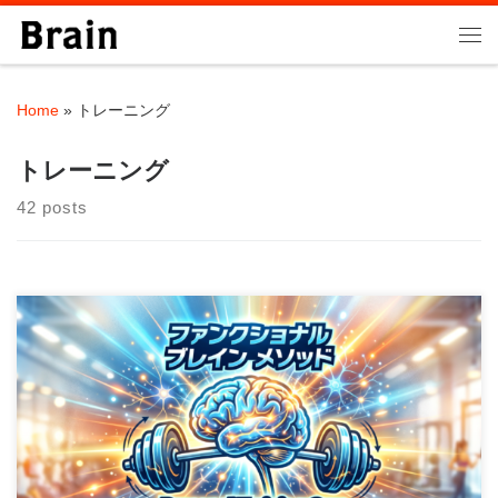
Skip to content
Me
Home
»
トレーニング
トレーニング
42 posts
動くことが、脳を守る。使わなければ、脳は忘れる。 こんにち
は。パーソナルトレーナーの大石圭太朗です。 […]