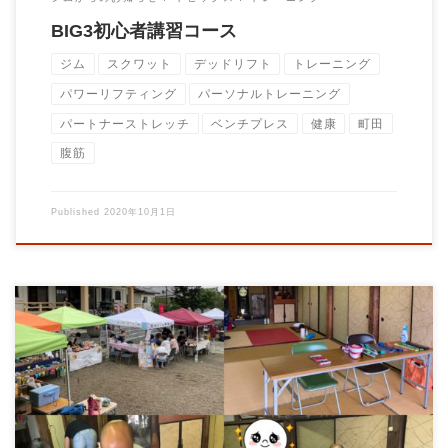
BIG3初心者講習コース
ジム
スクワット
デッドリフト
トレーニング
パワーリフティング
パーソナルトレーニング
パートナーストレッチ
ベンチプレス
健康
町田
腹筋
Published
2020年10月1日
町田市の祥雲寺にて行われました寺フェス秋の陣 にブース出展
して参りました！ パーソナルトレーニング、 […]