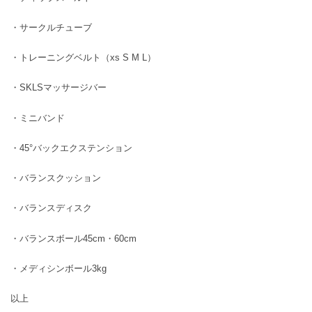
・サークルチューブ
・トレーニングベルト（xs S M L）
・SKLSマッサージバー
・ミニバンド
・45°バックエクステンション
・バランスクッション
・バランスディスク
・バランスボール45cm・60cm
・メディシンボール3kg
以上