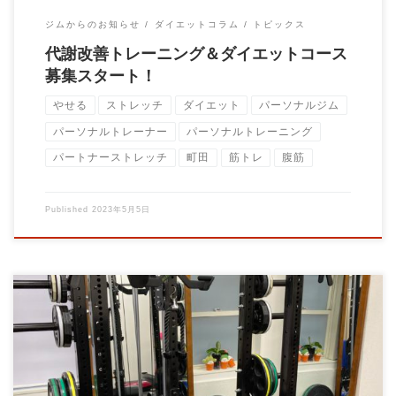
ジムからのお知らせ
ダイエットコラム
トピックス
代謝改善トレーニング＆ダイエットコース
募集スタート！
やせる
ストレッチ
ダイエット
パーソナルジム
パーソナルトレーナー
パーソナルトレーニング
パートナーストレッチ
町田
筋トレ
腹筋
Published
2023年5月5日
ヨガワークスヨガブロック ベンチプレス用ブロック 厚手スクワ