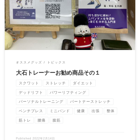
大石トレーナーお勧めの商品を紹介します！ １．どこでもでき
る！: ミニバンドエクササイズ […]
オススメグッズ
トピックス
大石トレーナーお勧め商品その１
スクワット
ストレッチ
ダイエット
デッドリフト
パワーリフティング
パーソナルトレーニング
パートナーストレッチ
ベンチプレス
ミニバンド
健康
出張
整体
筋トレ
腰痛
腹筋
Published
2022年2月14日