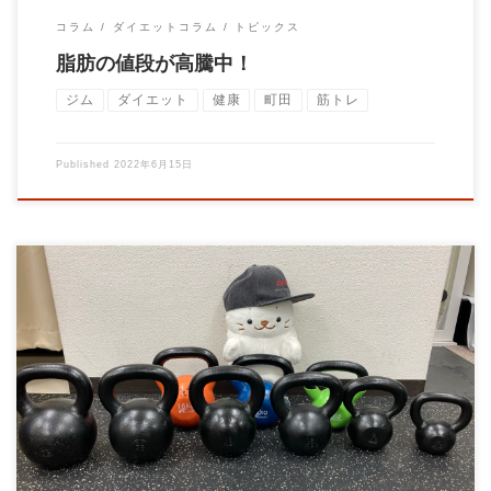
コラム
ダイエットコラム
トピックス
脂肪の値段が高騰中！
ジム
ダイエット
健康
町田
筋トレ
Published
2022年6月15日
当ジムではパーソナルトレーニングを提供しております。 当ジ
ムのパーソナルトレーニングの […]