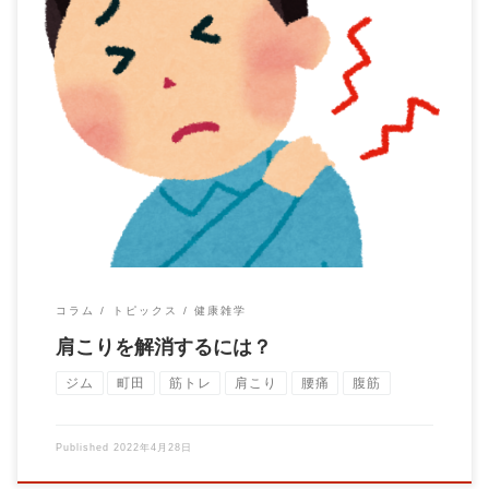
肩こりに悩まれる方は多いと思います。 肩こりを改善する第一
歩をご紹介します。 これができてない場合は […]
コラム
トピックス
健康雑学
肩こりを解消するには？
ジム
町田
筋トレ
肩こり
腰痛
腹筋
Published
2022年4月28日