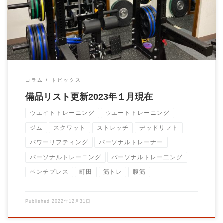
ットパッド 普通スクワットパッド スクワ […]
コラム
トピックス
備品リスト更新2023年１月現在
ウエイトトレーニング
ウエートトレーニング
ジム
スクワット
ストレッチ
デッドリフト
パワーリフティング
パーソナルトレーナー
パーソナルトレーニング
パーソナルトレー二ング
ベンチプレス
町田
筋トレ
腹筋
Published
2022年12月31日