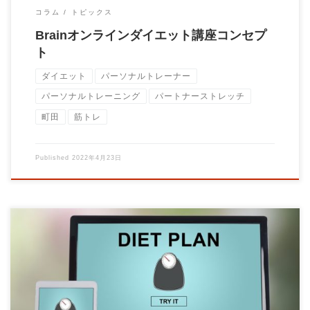
コラム
トピックス
Brainオンラインダイエット講座コンセプ
ト
ダイエット
パーソナルトレーナー
パーソナルトレーニング
パートナーストレッチ
町田
筋トレ
Published
2022年4月23日
間食がやめられません。 という相談をよく受けます。間食をや
めれば痩せる。 間食をするから太る。間食を […]