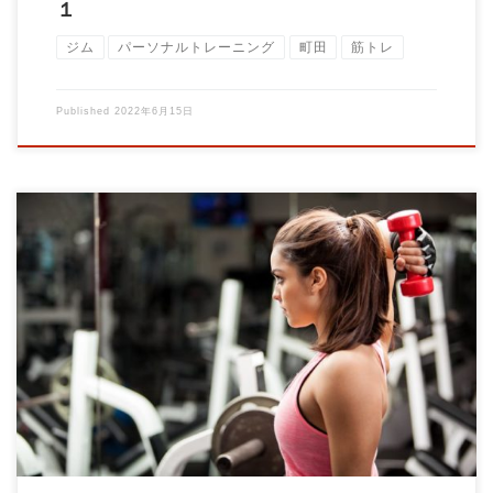
１
ジム
パーソナルトレーニング
町田
筋トレ
Published
2022年6月15日
パーソナルトレーナーの大石です！ 今日は脂肪の値段について
です。 最近食品やお酒の値段が高騰 […]